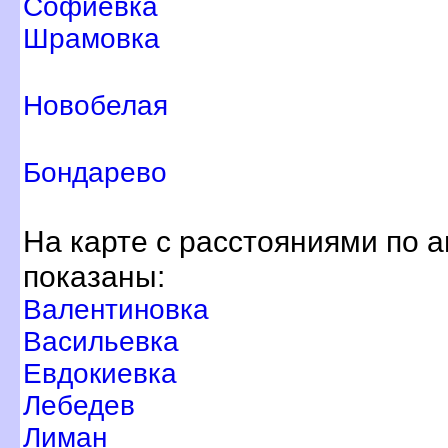
Софиевка
Шрамовка
Новобелая
Бондарево
На карте с расстояниями по 
показаны:
алентиновка
асильевка
Евдокиевка
Лебеде
Лиман