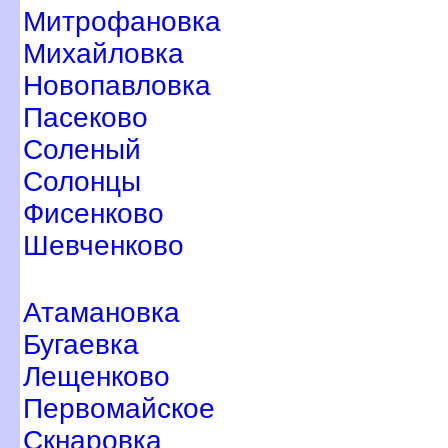
Митрофановка
Михайловка
Новопавловка
Пасеково
Соленый
Солонцы
Фисенково
Шевченково
Атамановка
Бугаевка
Лещенково
Первомайское
Скнаровка