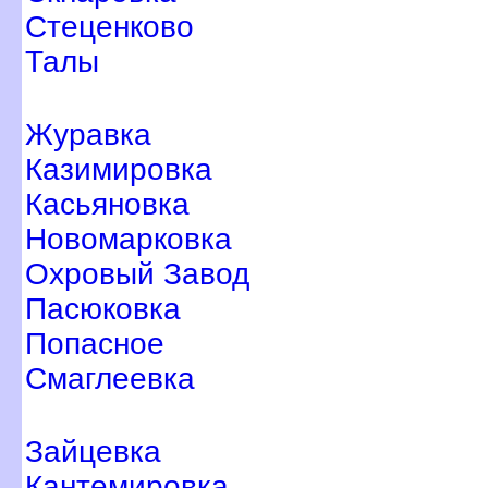
Стеценково
Талы
Журавка
Казимировка
Касьяновка
Новомарковка
Охровый Завод
Пасюковка
Попасное
Смаглеевка
Зайцевка
Кантемировка