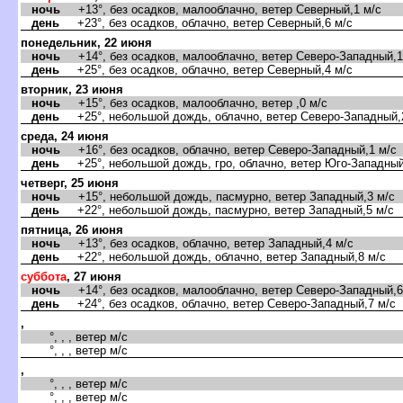
ночь
+13°, без осадков, малооблачно, ветер Северный,1 м/с
день
+23°, без осадков, облачно, ветер Северный,6 м/с
понедельник, 22 июня
ночь
+14°, без осадков, малооблачно, ветер Северо-Западный,1
день
+25°, без осадков, облачно, ветер Северный,4 м/с
торник, 23 июня
ночь
+15°, без осадков, малооблачно, ветер ,0 м/с
день
+25°, небольшой дождь, облачно, ветер Северо-Западный,
среда, 24 июня
ночь
+16°, без осадков, облачно, ветер Северо-Западный,1 м/с
день
+25°, небольшой дождь, гро, облачно, ветер Юго-Западный
четверг, 25 июня
ночь
+15°, небольшой дождь, пасмурно, ветер Западный,3 м/с
день
+22°, небольшой дождь, пасмурно, ветер Западный,5 м/с
пятница, 26 июня
ночь
+13°, без осадков, облачно, ветер Западный,4 м/с
день
+22°, небольшой дождь, облачно, ветер Западный,8 м/с
суббота
, 27 июня
ночь
+14°, без осадков, малооблачно, ветер Северо-Западный,6
день
+24°, без осадков, облачно, ветер Северо-Западный,7 м/с
,
°, , , ветер м/с
°, , , ветер м/с
,
°, , , ветер м/с
°, , , ветер м/с