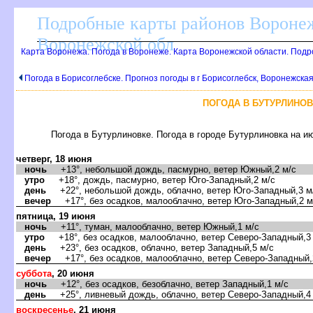
Подробные карты районов Воронеж
оронежской обл
Карта Воронежа. Погода в Воронеже. Карта Воронежской области. Под
Погода в Борисоглебске. Прогноз погоды в г Борисоглебск, Воронежска
ПОГОДА В БУТУРЛИНОВ
Погода в Бутурлиновке. Погода в городе Бутурлиновка на и
четверг, 18 июня
ночь
+13°, небольшой дождь, пасмурно, ветер Южный,2 м/с
утро
+18°, дождь, пасмурно, ветер Юго-Западный,2 м/с
день
+22°, небольшой дождь, облачно, ветер Юго-Западный,3 м
ечер
+17°, без осадков, малооблачно, ветер Юго-Западный,2 м
пятница, 19 июня
ночь
+11°, туман, малооблачно, ветер Южный,1 м/с
утро
+18°, без осадков, малооблачно, ветер Северо-Западный,3
день
+23°, без осадков, облачно, ветер Западный,5 м/с
ечер
+17°, без осадков, малооблачно, ветер Северо-Западный,
суббота
, 20 июня
ночь
+12°, без осадков, безоблачно, ветер Западный,1 м/с
день
+25°, ливневый дождь, облачно, ветер Северо-Западный,4
оскресенье
, 21 июня