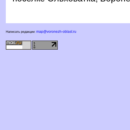
map@voronezh-oblast.ru
Написать редакции: