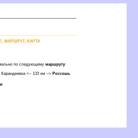
Е, МАРШРУТ, КАРТА
тимально по следующему
маршруту
:
> Карандеевка <-- 133 км -->
Россошь
ги