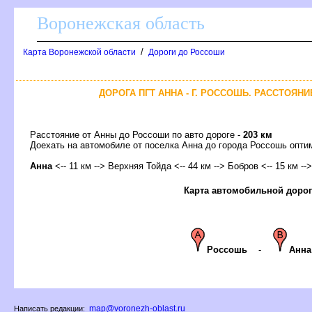
оронежская область
/
Карта Воронежской области
Дороги до Россоши
ДОРОГА ПГТ АННА - Г. РОССОШЬ. РАССТОЯНИ
Расстояние от Анны до Россоши по авто дороге -
203 км
Доехать на автомобиле от поселка Анна до города Россошь оп
Анна
<-- 11 км --> Верхняя Тойда <-- 44 км --> Бобров <-- 15 км --
Карта автомобильной доро
Россошь
-
Анна
map@voronezh-oblast.ru
Написать редакции: