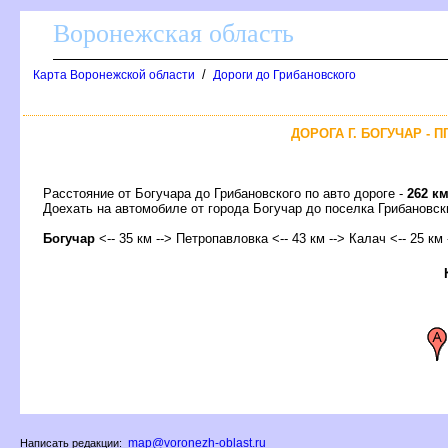
оронежская область
/
Карта Воронежской области
Дороги до Грибановского
ДОРОГА Г. БОГУЧАР - 
Расстояние от Богучара до Грибановского по авто дороге -
262 к
Доехать на автомобиле от города Богучар до поселка Грибанов
Богучар
<-- 35 км --> Петропавловка <-- 43 км --> Калач <-- 25 км
map@voronezh-oblast.ru
Написать редакции: