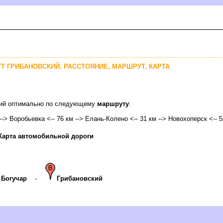
ПГТ ГРИБАНОВСКИЙ. РАССТОЯНИЕ, МАРШРУТ, КАРТА
м
ский оптимально по следующему
маршруту
:
 --> Воробьевка <-- 76 км --> Елань-Колено <-- 31 км --> Новохоперск <-- 
Карта автомобильной дороги
Богучар
-
Грибановский