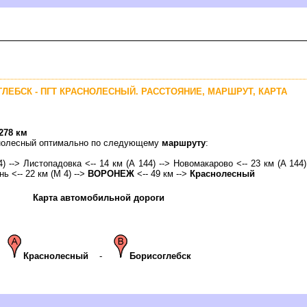
ГЛЕБСК - ПГТ КРАСНОЛЕСНЫЙ. РАССТОЯНИЕ, МАРШРУТ, КАРТА
278 км
аснолесный оптимально по следующему
маршруту
:
4) --> Листопадовка <-- 14 км (А 144) --> Новомакарово <-- 23 км (А 144)
нь <-- 22 км (М 4) -->
ОРОНЕЖ
<-- 49 км -->
Краснолесный
Карта автомобильной дороги
Краснолесный
-
Борисоглебск