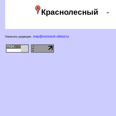
Краснолесный
map@voronezh-oblast.ru
Написать редакции: