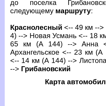
до поселка Грибановс
следующему
маршруту
:
Краснолесный
<-- 49 км -->
4) --> Новая Усмань <-- 18 км
65 км (А 144) --> Анна <
Архангельское <-- 23 км (А
<-- 14 км (А 144) --> Листоп
-->
Грибановский
Карта автомобил