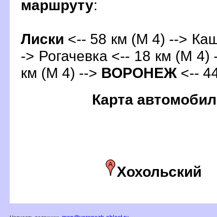
маршруту
:
Лиски
<-- 58 км (М 4) --> Каш
-> Рогачевка <-- 18 км (М 4)
км (М 4) -->
ОРОНЕЖ
<-- 4
Карта автомобил
Хохольский