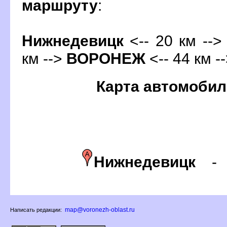
маршруту
:
Нижнедевицк
<-- 20 км -->
км -->
ОРОНЕЖ
<-- 44 км -
Карта автомобил
Нижнедевицк
map@voronezh-oblast.ru
Написать редакции: