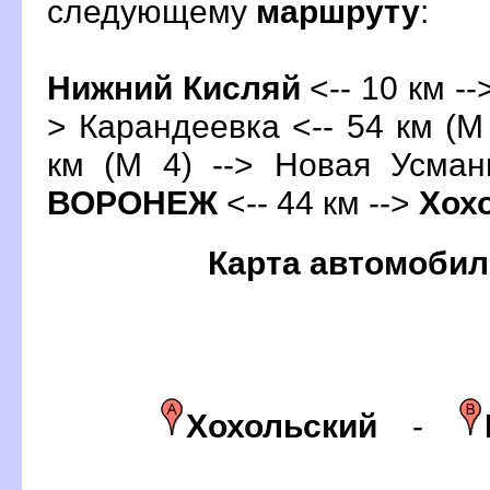
следующему
маршруту
:
Нижний Кисляй
<-- 10 км --
> Карандеевка <-- 54 км (М 
км (М 4) --> Новая Усман
ОРОНЕЖ
<-- 44 км -->
Хох
Карта автомобил
Хохольский
-