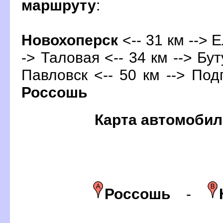
маршруту
:
Новохоперск
<-- 31 км --> 
-> Таловая <-- 34 км --> Бут
Павловск <-- 50 км --> Подг
Россошь
Карта автомобил
Россошь
-