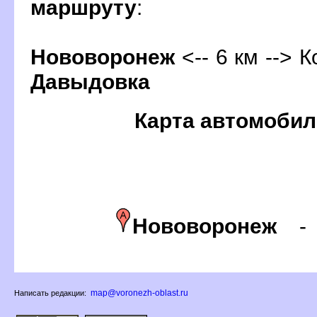
маршруту
:
Нововоронеж
<-- 6 км --> К
Давыдовка
Карта автомобил
Нововоронеж
map@voronezh-oblast.ru
Написать редакции: