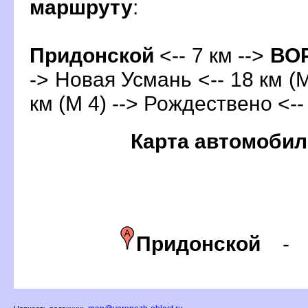
маршруту
:
Придонской
<-- 7 км -->
ОР
-> Новая Усмань <-- 18 км (М
км (М 4) --> Рождествено <--
Карта автомобил
Придонской