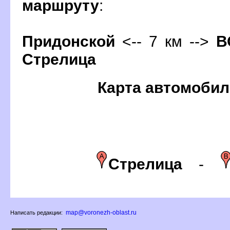
маршруту
:
Придонской
<-- 7 км -->
О
Стрелица
Карта автомобил
Стрелица
-
map@voronezh-oblast.ru
Написать редакции: