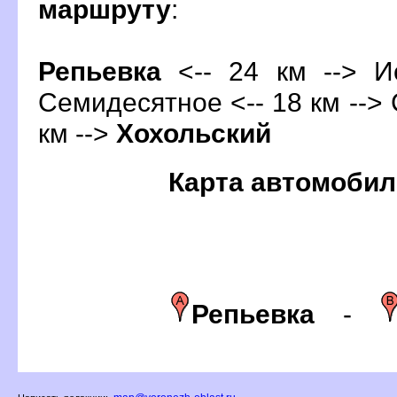
маршруту
:
Репьевка
<-- 24 км --> Ис
Семидесятное <-- 18 км --> 
км -->
Хохольский
Карта автомобил
Репьевка
-