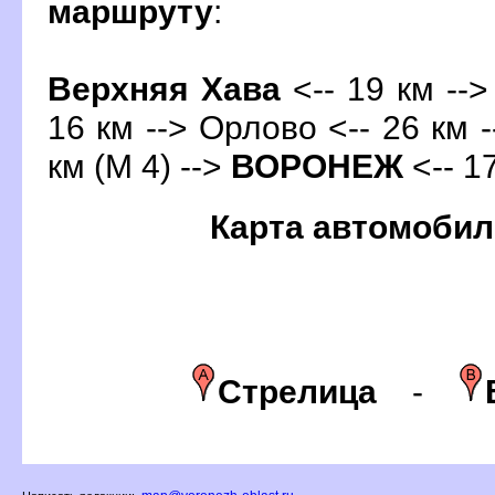
маршруту
:
ерхняя Хава
<-- 19 км --
16 км --> Орлово <-- 26 км 
км (М 4) -->
ОРОНЕЖ
<-- 1
Карта автомобил
Стрелица
-