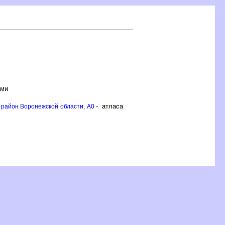
ами
атласа
район Воронежской области, A0 -