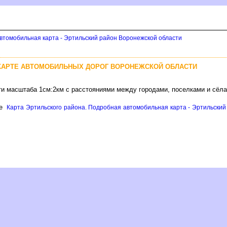
втомобильная карта - Эртильский район Воронежской области
 КАРТЕ АВТОМОБИЛЬНЫХ ДОРОГ ВОРОНЕЖСКОЙ ОБЛАСТИ
ти масштаба 1см:2км с расстояниями между городами, поселками и сёл
це
Карта Эртильского района. Подробная автомобильная карта - Эртильский 