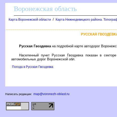
оронежская область
/
Карта Воронежской области
Карта Нижнедевицкого района. Топограф
РУССКАЯ ГВОЗДЕВК
Русская Гвоздевка
на подробной карте автодорог Воронежс
Населенный пункт Русская Гвоздевка показан в сектор
автомобильных дорог Воронежской обл.
Погода в Русская Гвоздевка
map@voronezh-oblast.ru
Написать редакции: