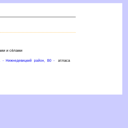
ами и сёлами
атласа
а - Нижнедевицкий район, B0 -