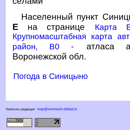
сёлами
Населенный пункт Синиц
Е
на странице
Карта В
Крупномасштабная карта авт
атласа ав
район, B0 -
оронежской обл.
Погода в Синицыно
map@voronezh-oblast.ru
Написать редакции: