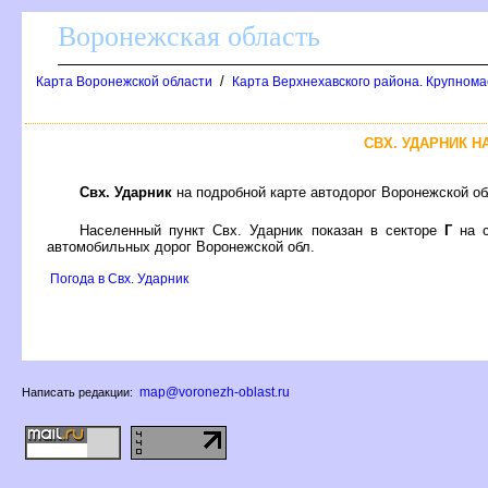
оронежская область
/
Карта Воронежской области
Карта Верхнехавского района. Крупнома
СВХ. УДАРНИК 
Свх. Ударник
на подробной карте автодорог Воронежской о
Населенный пункт Свх. Ударник показан в секторе
Г
на с
автомобильных дорог Воронежской обл.
Погода в Свх. Ударник
map@voronezh-oblast.ru
Написать редакции: