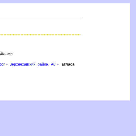
 сёлами
атласа
ог - Верхнехавский район, A0 -