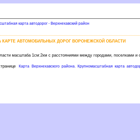
сштабная карта автодорог - Верхнехавский район
НА КАРТЕ АВТОМОБИЛЬНЫХ ДОРОГ ВОРОНЕЖСКОЙ ОБЛАСТИ
бласти масштаба 1см:2км с расстояниями между городами, поселками и
транице
Карта Верхнехавского района. Крупномасштабная карта автодор