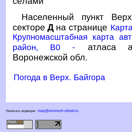
сёлами
Населенный пункт Вер
секторе
Д
на странице
Карта
Крупномасштабная карта авт
атласа ав
район, B0 -
оронежской обл.
Погода в Верх. Байгора
map@voronezh-oblast.ru
Написать редакции: