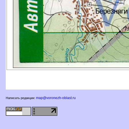
map@voronezh-oblast.ru
Написать редакции: