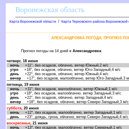
оронежская область
/
Карта Воронежской области
Карта Терновского района Воронежской 
АЛЕКСАНДРОВКА ПОГОДА. ПРОГНОЗ ПО
Прогноз погоды на 14 дней
Александровка
:
четверг, 18 июня
ночь
+11°, без осадков, облачно, ветер Южный,2 м/с
утро
+18°, без осадков, облачно, ветер Юго-Западный,4 м/с
день
+22°, без осадков, облачно, ветер Южный,4 м/с
ечер
+17°, без осадков, малооблачно, ветер Юго-Западный,3 м
пятница, 19 июня
ночь
+11°, без осадков, малооблачно, ветер Южный,1 м/с
утро
+18°, без осадков, малооблачно, ветер Западный,3 м/с
день
+22°, без осадков, облачно, ветер Западный,4 м/с
ечер
+18°, без осадков, облачно, ветер Северо-Западный,3 м/с
суббота
, 20 июня
ночь
+12°, без осадков, малооблачно, ветер Западный,1 м/с
день
+23°, дождь, гроза, облачно, ветер Северо-Западный,4 м/с
оскресенье
, 21 июня
ночь
+13°, без осадков, малооблачно, ветер Северный,1 м/с