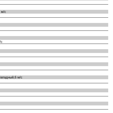
 м/с
/с
ападный,6 м/с