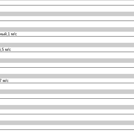
ный,1 м/с
,5 м/с
7 м/с