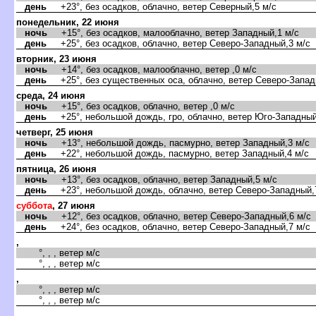
день
+23°, без осадков, облачно, ветер Северный,5 м/с
понедельник, 22 июня
ночь
+15°, без осадков, малооблачно, ветер Западный,1 м/с
день
+25°, без осадков, облачно, ветер Северо-Западный,3 м/с
торник, 23 июня
ночь
+14°, без осадков, малооблачно, ветер ,0 м/с
день
+25°, без существенных оса, облачно, ветер Северо-Запад
среда, 24 июня
ночь
+15°, без осадков, облачно, ветер ,0 м/с
день
+25°, небольшой дождь, гро, облачно, ветер Юго-Западный
четверг, 25 июня
ночь
+13°, небольшой дождь, пасмурно, ветер Западный,3 м/с
день
+22°, небольшой дождь, пасмурно, ветер Западный,4 м/с
пятница, 26 июня
ночь
+13°, без осадков, облачно, ветер Западный,5 м/с
день
+23°, небольшой дождь, облачно, ветер Северо-Западный,
суббота
, 27 июня
ночь
+12°, без осадков, облачно, ветер Северо-Западный,6 м/с
день
+24°, без осадков, облачно, ветер Северо-Западный,7 м/с
,
°, , , ветер м/с
°, , , ветер м/с
,
°, , , ветер м/с
°, , , ветер м/с
,