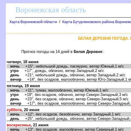
оронежская область
/
Карта Воронежской области
Карта Бутурлиновского района Воронежс
БЕЛАЯ ДЕРЕВНЯ ПОГОДА. 
Прогноз погоды на 14 дней
Белая Деревня
:
четверг, 18 июня
ночь
+15°, небольшой дождь, пасмурно, ветер Южный,1 м/с
утро
+17°, дождь, облачно, ветер Западный,2 м/с
день
+21°, небольшой дождь, облачно, ветер Западный,2 м/с
ечер
+14°, без осадков, малооблачно, ветер Юго-Западный,1 м
пятница, 19 июня
ночь
+11°, туман, малооблачно, ветер Южный,1 м/с
утро
+18°, без осадков, облачно, ветер Северо-Западный,3 м/с
день
+23°, без осадков, облачно, ветер Северо-Западный,5 м/с
ечер
+17°, без осадков, малооблачно, ветер Северо-Западный,
суббота
, 20 июня
ночь
+12°, без осадков, безоблачно, ветер Западный,1 м/с
день
+25°, небольшой дождь, облачно, ветер Северо-Западный,
оскресенье
, 21 июня
ночь
+13°, без осадков, малооблачно, ветер Северный,1 м/с