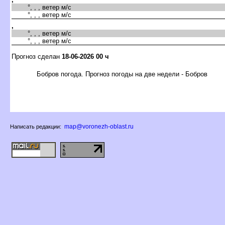
°, , , ветер м/с
°, , , ветер м/с
,
°, , , ветер м/с
°, , , ветер м/с
Прогноз сделан
18-06-2026 00 ч
Бобров погода. Прогноз погоды на две недели - Бобро
map@voronezh-oblast.ru
Написать редакции: