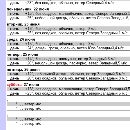
день
+23°, без осадков, облачно, ветер Северный,4 м/с
понедельник, 22 июня
ночь
+15°, без осадков, малооблачно, ветер Северо-Западный,1
день
+25°, небольшой дождь, облачно, ветер Северо-Западный,
торник, 23 июня
ночь
+16°, без осадков, облачно, ветер ,0 м/с
день
+25°, без осадков, облачно, ветер Северо-Западный,1 м/с
среда, 24 июня
ночь
+15°, без осадков, облачно, ветер ,0 м/с
день
+24°, дождь, гроза, облачно, ветер Юго-Западный,4 м/с
четверг, 25 июня
ночь
+14°, без осадков, пасмурно, ветер Западный,3 м/с
день
+20°, небольшой дождь, пасмурно, ветер Западный,5 м/с
пятница, 26 июня
ночь
+12°, небольшой дождь, облачно, ветер Западный,5 м/с
день
+20°, без осадков, облачно, ветер Северо-Западный,8 м/с
суббота
, 27 июня
ночь
+13°, без осадков, малооблачно, ветер Северо-Западный,5
день
+23°, без осадков, облачно, ветер Северо-Западный,6 м/с
,
°, , , ветер м/с
°, , , ветер м/с
,
°, , , ветер м/с
°, , , ветер м/с
,