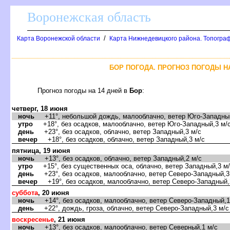
оронежская область
/
Карта Воронежской области
Карта Нижнедевицкого района. Топограф
БОР ПОГОДА. ПРОГНОЗ ПОГОДЫ НА
Прогноз погоды на 14 дней
Бор
:
четверг, 18 июня
ночь
+11°, небольшой дождь, малооблачно, ветер Юго-Западный
утро
+18°, без осадков, малооблачно, ветер Юго-Западный,3 м/
день
+23°, без осадков, облачно, ветер Западный,3 м/с
ечер
+18°, без осадков, облачно, ветер Западный,3 м/с
пятница, 19 июня
ночь
+13°, без осадков, облачно, ветер Западный,2 м/с
утро
+15°, без существенных оса, облачно, ветер Западный,3 м
день
+23°, без осадков, малооблачно, ветер Северо-Западный,3
ечер
+19°, без осадков, малооблачно, ветер Северо-Западный,
суббота
, 20 июня
ночь
+14°, без осадков, малооблачно, ветер Северо-Западный,1
день
+22°, дождь, гроза, облачно, ветер Северо-Западный,3 м/с
оскресенье
, 21 июня
ночь
+13°, без осадков, малооблачно, ветер Северный,1 м/с