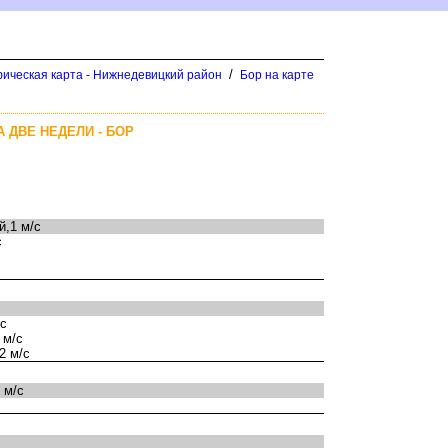
/
ическая карта - Нижнедевицкий район
Бор на карте
 ДВЕ НЕДЕЛИ - БОР
,1 м/с
с
/с
 м/с
2 м/с
 м/с