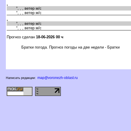
,
°, , , ветер м/с
°, , , ветер м/с
,
°, , , ветер м/с
°, , , ветер м/с
Прогноз сделан
18-06-2026 00 ч
Братки погода. Прогноз погоды на две недели - Братки
map@voronezh-oblast.ru
Написать редакции: