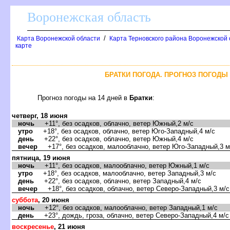
оронежская область
/
Карта Воронежской области
Карта Терновского района Воронежской 
карте
БРАТКИ ПОГОДА. ПРОГНОЗ ПОГОДЫ 
Прогноз погоды на 14 дней
Братки
:
четверг, 18 июня
ночь
+11°, без осадков, облачно, ветер Южный,2 м/с
утро
+18°, без осадков, облачно, ветер Юго-Западный,4 м/с
день
+22°, без осадков, облачно, ветер Южный,4 м/с
ечер
+17°, без осадков, малооблачно, ветер Юго-Западный,3 м
пятница, 19 июня
ночь
+11°, без осадков, малооблачно, ветер Южный,1 м/с
утро
+18°, без осадков, малооблачно, ветер Западный,3 м/с
день
+22°, без осадков, облачно, ветер Западный,4 м/с
ечер
+18°, без осадков, облачно, ветер Северо-Западный,3 м/с
суббота
, 20 июня
ночь
+12°, без осадков, малооблачно, ветер Западный,1 м/с
день
+23°, дождь, гроза, облачно, ветер Северо-Западный,4 м/с
оскресенье
, 21 июня