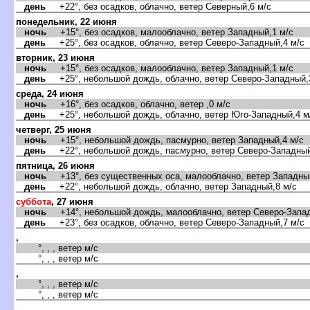
день
+22°, без осадков, облачно, ветер Северный,6 м/с
понедельник, 22 июня
ночь
+15°, без осадков, малооблачно, ветер Западный,1 м/с
день
+25°, без осадков, облачно, ветер Северо-Западный,4 м/с
торник, 23 июня
ночь
+15°, без осадков, малооблачно, ветер Западный,1 м/с
день
+25°, небольшой дождь, облачно, ветер Северо-Западный,
среда, 24 июня
ночь
+16°, без осадков, облачно, ветер ,0 м/с
день
+25°, небольшой дождь, облачно, ветер Юго-Западный,4 м
четверг, 25 июня
ночь
+15°, небольшой дождь, пасмурно, ветер Западный,4 м/с
день
+22°, небольшой дождь, пасмурно, ветер Северо-Западный
пятница, 26 июня
ночь
+13°, без существенных оса, малооблачно, ветер Западный
день
+22°, небольшой дождь, облачно, ветер Западный,8 м/с
суббота
, 27 июня
ночь
+14°, небольшой дождь, малооблачно, ветер Северо-Запад
день
+23°, без осадков, облачно, ветер Северо-Западный,7 м/с
,
°, , , ветер м/с
°, , , ветер м/с
,
°, , , ветер м/с
°, , , ветер м/с
,