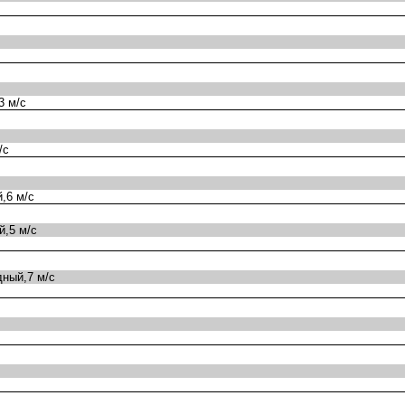
3 м/с
/с
,6 м/с
,5 м/с
ный,7 м/с