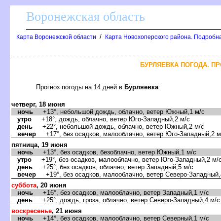
оронежская область
/
Карта Воронежской области
Карта Новохоперского района. Подробна
БУРЛЯЕВКА ПОГОДА. ПР
Прогноз погоды на 14 дней
Бурляевка
:
четверг, 18 июня
ночь
+13°, небольшой дождь, облачно, ветер Южный,1 м/с
утро
+18°, дождь, облачно, ветер Юго-Западный,2 м/с
день
+22°, небольшой дождь, облачно, ветер Южный,2 м/с
ечер
+17°, без осадков, малооблачно, ветер Юго-Западный,2 м
пятница, 19 июня
ночь
+13°, без осадков, безоблачно, ветер Южный,1 м/с
утро
+19°, без осадков, малооблачно, ветер Юго-Западный,2 м/
день
+25°, без осадков, облачно, ветер Западный,5 м/с
ечер
+19°, без осадков, малооблачно, ветер Северо-Западный,
суббота
, 20 июня
ночь
+16°, без осадков, малооблачно, ветер Западный,1 м/с
день
+25°, дождь, гроза, облачно, ветер Северо-Западный,4 м/с
оскресенье
, 21 июня
ночь
+14°, без осадков, малооблачно, ветер Северный,1 м/с