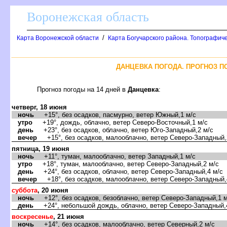
оронежская область
/
Карта Воронежской области
Карта Богучарского района. Топографиче
ДАНЦЕВКА ПОГОДА. ПРОГНОЗ П
Прогноз погоды на 14 дней
Данцевка
:
четверг, 18 июня
ночь
+15°, без осадков, пасмурно, ветер Южный,1 м/с
утро
+19°, дождь, облачно, ветер Северо-Восточный,1 м/с
день
+23°, без осадков, облачно, ветер Юго-Западный,2 м/с
ечер
+15°, без осадков, малооблачно, ветер Северо-Западный,
пятница, 19 июня
ночь
+11°, туман, малооблачно, ветер Западный,1 м/с
утро
+18°, туман, малооблачно, ветер Северо-Западный,2 м/с
день
+24°, без осадков, облачно, ветер Северо-Западный,4 м/с
ечер
+18°, без осадков, малооблачно, ветер Северо-Западный,
суббота
, 20 июня
ночь
+12°, без осадков, безоблачно, ветер Северо-Западный,1 м
день
+24°, небольшой дождь, облачно, ветер Северо-Западный,
оскресенье
, 21 июня
ночь
+14°, без осадков, малооблачно, ветер Северный,2 м/с