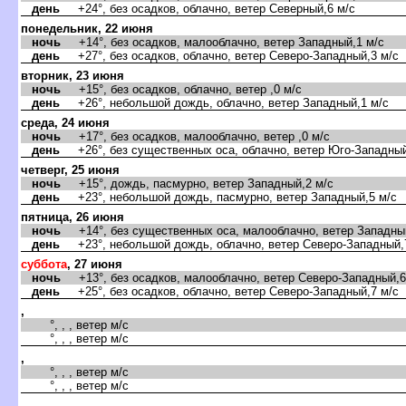
день
+24°, без осадков, облачно, ветер Северный,6 м/с
понедельник, 22 июня
ночь
+14°, без осадков, малооблачно, ветер Западный,1 м/с
день
+27°, без осадков, облачно, ветер Северо-Западный,3 м/с
торник, 23 июня
ночь
+15°, без осадков, облачно, ветер ,0 м/с
день
+26°, небольшой дождь, облачно, ветер Западный,1 м/с
среда, 24 июня
ночь
+17°, без осадков, малооблачно, ветер ,0 м/с
день
+26°, без существенных оса, облачно, ветер Юго-Западный
четверг, 25 июня
ночь
+15°, дождь, пасмурно, ветер Западный,2 м/с
день
+23°, небольшой дождь, пасмурно, ветер Западный,5 м/с
пятница, 26 июня
ночь
+14°, без существенных оса, малооблачно, ветер Западный
день
+23°, небольшой дождь, облачно, ветер Северо-Западный,
суббота
, 27 июня
ночь
+13°, без осадков, малооблачно, ветер Северо-Западный,6
день
+25°, без осадков, облачно, ветер Северо-Западный,7 м/с
,
°, , , ветер м/с
°, , , ветер м/с
,
°, , , ветер м/с
°, , , ветер м/с
,