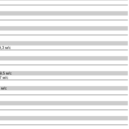
,3 м/с
,5 м/с
7 м/с
 м/с