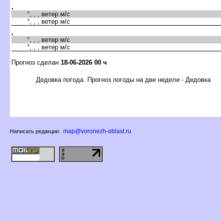
,
°, , , ветер м/с
°, , , ветер м/с
,
°, , , ветер м/с
°, , , ветер м/с
Прогноз сделан
18-06-2026 00 ч
Дедовка погода. Прогноз погоды на две недели - Дедовка
map@voronezh-oblast.ru
Написать редакции: