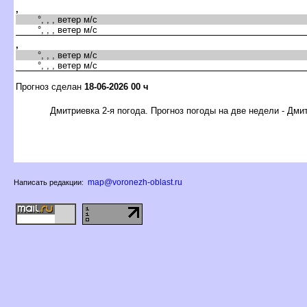
,
°, , , ветер м/с
°, , , ветер м/с
,
°, , , ветер м/с
°, , , ветер м/с
Прогноз сделан
18-06-2026 00 ч
Дмитриевка 2-я погода. Прогноз погоды на две недели - Дми
map@voronezh-oblast.ru
Написать редакции: