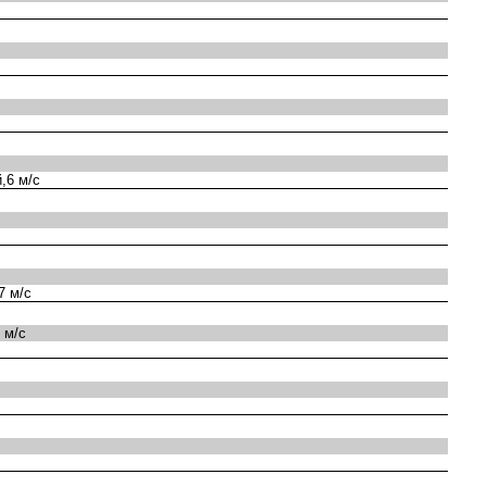
,6 м/с
7 м/с
 м/с