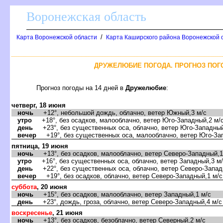
оронежская область
/
Карта Воронежской области
Карта Каширского района Воронежской о
ДРУЖЕЛЮБИЕ ПОГОДА. ПРОГНОЗ ПОГ
Прогноз погоды на 14 дней
Дружелюбие
:
четверг, 18 июня
ночь
+12°, небольшой дождь, облачно, ветер Южный,3 м/с
утро
+18°, без осадков, малооблачно, ветер Юго-Западный,2 м/
день
+23°, без существенных оса, облачно, ветер Юго-Западный
ечер
+19°, без существенных оса, малооблачно, ветер Юго-Зап
пятница, 19 июня
ночь
+13°, без осадков, малооблачно, ветер Северо-Западный,1
утро
+16°, без существенных оса, облачно, ветер Западный,3 м
день
+22°, без существенных оса, облачно, ветер Северо-Запад
ечер
+19°, без осадков, облачно, ветер Северо-Западный,1 м/с
суббота
, 20 июня
ночь
+15°, без осадков, малооблачно, ветер Западный,1 м/с
день
+23°, дождь, гроза, облачно, ветер Северо-Западный,4 м/с
оскресенье
, 21 июня
ночь
+13°, без осадков, безоблачно, ветер Северный,2 м/с