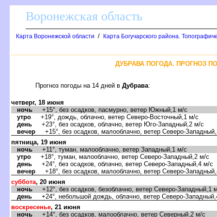
оронежская область
/
Карта Воронежской области
Карта Богучарского района. Топографиче
ДУБРАВА ПОГОДА. ПРОГНОЗ ПО
Прогноз погоды на 14 дней
Дубрава
:
четверг, 18 июня
ночь
+15°, без осадков, пасмурно, ветер Южный,1 м/с
утро
+19°, дождь, облачно, ветер Северо-Восточный,1 м/с
день
+23°, без осадков, облачно, ветер Юго-Западный,2 м/с
ечер
+15°, без осадков, малооблачно, ветер Северо-Западный,
пятница, 19 июня
ночь
+11°, туман, малооблачно, ветер Западный,1 м/с
утро
+18°, туман, малооблачно, ветер Северо-Западный,2 м/с
день
+24°, без осадков, облачно, ветер Северо-Западный,4 м/с
ечер
+18°, без осадков, малооблачно, ветер Северо-Западный,
суббота
, 20 июня
ночь
+12°, без осадков, безоблачно, ветер Северо-Западный,1 м
день
+24°, небольшой дождь, облачно, ветер Северо-Западный,
оскресенье
, 21 июня
ночь
+14°, без осадков, малооблачно, ветер Северный,2 м/с