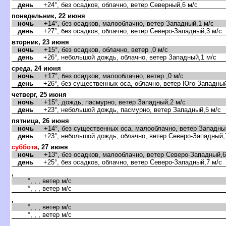
день
+24°, без осадков, облачно, ветер Северный,6 м/с
понедельник, 22 июня
ночь
+14°, без осадков, малооблачно, ветер Западный,1 м/с
день
+27°, без осадков, облачно, ветер Северо-Западный,3 м/с
торник, 23 июня
ночь
+15°, без осадков, облачно, ветер ,0 м/с
день
+26°, небольшой дождь, облачно, ветер Западный,1 м/с
среда, 24 июня
ночь
+17°, без осадков, малооблачно, ветер ,0 м/с
день
+26°, без существенных оса, облачно, ветер Юго-Западный
четверг, 25 июня
ночь
+15°, дождь, пасмурно, ветер Западный,2 м/с
день
+23°, небольшой дождь, пасмурно, ветер Западный,5 м/с
пятница, 26 июня
ночь
+14°, без существенных оса, малооблачно, ветер Западный
день
+23°, небольшой дождь, облачно, ветер Северо-Западный,
суббота
, 27 июня
ночь
+13°, без осадков, малооблачно, ветер Северо-Западный,6
день
+25°, без осадков, облачно, ветер Северо-Западный,7 м/с
,
°, , , ветер м/с
°, , , ветер м/с
,
°, , , ветер м/с
°, , , ветер м/с
,