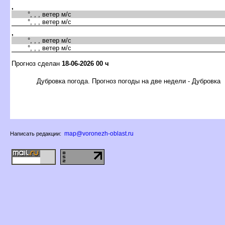
,
°, , , ветер м/с
°, , , ветер м/с
,
°, , , ветер м/с
°, , , ветер м/с
Прогноз сделан
18-06-2026 00 ч
Дубровка погода. Прогноз погоды на две недели - Дубровка
map@voronezh-oblast.ru
Написать редакции: