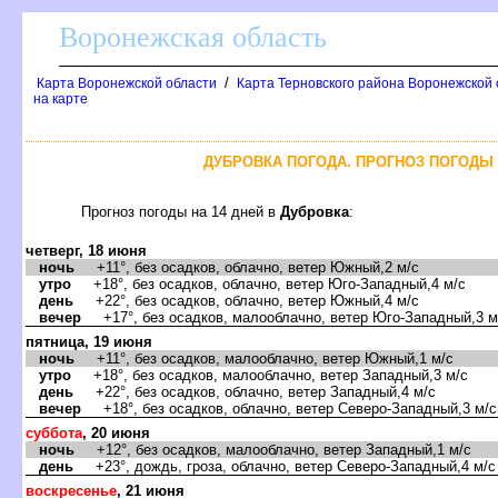
оронежская область
/
Карта Воронежской области
Карта Терновского района Воронежской 
на карте
ДУБРОВКА ПОГОДА. ПРОГНОЗ ПОГОДЫ 
Прогноз погоды на 14 дней
Дубровка
:
четверг, 18 июня
ночь
+11°, без осадков, облачно, ветер Южный,2 м/с
утро
+18°, без осадков, облачно, ветер Юго-Западный,4 м/с
день
+22°, без осадков, облачно, ветер Южный,4 м/с
ечер
+17°, без осадков, малооблачно, ветер Юго-Западный,3 м
пятница, 19 июня
ночь
+11°, без осадков, малооблачно, ветер Южный,1 м/с
утро
+18°, без осадков, малооблачно, ветер Западный,3 м/с
день
+22°, без осадков, облачно, ветер Западный,4 м/с
ечер
+18°, без осадков, облачно, ветер Северо-Западный,3 м/с
суббота
, 20 июня
ночь
+12°, без осадков, малооблачно, ветер Западный,1 м/с
день
+23°, дождь, гроза, облачно, ветер Северо-Западный,4 м/с
оскресенье
, 21 июня