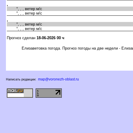
,
°, , , ветер м/с
°, , , ветер м/с
,
°, , , ветер м/с
°, , , ветер м/с
Прогноз сделан
18-06-2026 00 ч
Елизаветовка погода. Прогноз погоды на две недели - Елиза
map@voronezh-oblast.ru
Написать редакции: