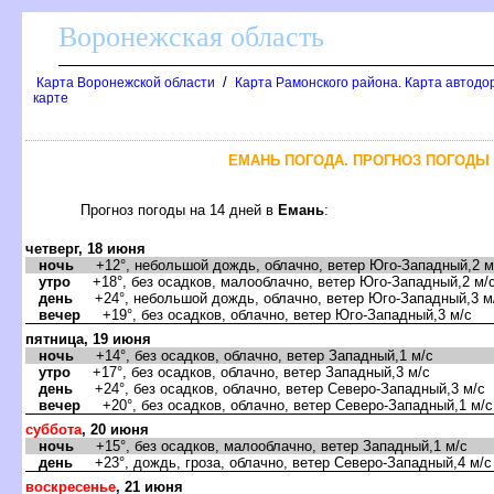
оронежская область
/
Карта Воронежской области
Карта Рамонского района. Карта автодо
карте
ЕМАНЬ ПОГОДА. ПРОГНОЗ ПОГОДЫ 
Прогноз погоды на 14 дней
Емань
:
четверг, 18 июня
ночь
+12°, небольшой дождь, облачно, ветер Юго-Западный,2 м
утро
+18°, без осадков, малооблачно, ветер Юго-Западный,2 м/
день
+24°, небольшой дождь, облачно, ветер Юго-Западный,3 м
ечер
+19°, без осадков, облачно, ветер Юго-Западный,3 м/с
пятница, 19 июня
ночь
+14°, без осадков, облачно, ветер Западный,1 м/с
утро
+17°, без осадков, облачно, ветер Западный,3 м/с
день
+24°, без осадков, облачно, ветер Северо-Западный,3 м/с
ечер
+20°, без осадков, облачно, ветер Северо-Западный,1 м/с
суббота
, 20 июня
ночь
+15°, без осадков, малооблачно, ветер Западный,1 м/с
день
+23°, дождь, гроза, облачно, ветер Северо-Западный,4 м/с
оскресенье
, 21 июня