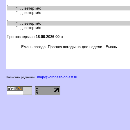
,
°, , , ветер м/с
°, , , ветер м/с
,
°, , , ветер м/с
°, , , ветер м/с
Прогноз сделан
18-06-2026 00 ч
Емань погода. Прогноз погоды на две недели - Емань
map@voronezh-oblast.ru
Написать редакции: