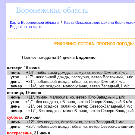
оронежская область
/
Карта Воронежской области
Карта Ольховатского района Ворнежской
Ендовино на карте
ЕНДОВИНО ПОГОДА. ПРОГНОЗ ПОГОДЫ 
Прогноз погоды на 14 дней
Ендовино
:
четверг, 18 июня
ночь
+14°, небольшой дождь, пасмурно, ветер Южный,2 м/с
утро
+17°, небольшой дождь, пасмурно, ветер Восточный,1 м/с
день
+21°, небольшой дождь, облачно, ветер Южный,2 м/с
ечер
+14°, без осадков, малооблачно, ветер Западный,1 м/с
пятница, 19 июня
ночь
+11°, туман, малооблачно, ветер Юго-Западный,1 м/с
утро
+17°, без осадков, облачно, ветер Северо-Западный,3 м/с
день
+21°, без осадков, облачно, ветер Северо-Западный,4 м/с
ечер
+17°, без осадков, малооблачно, ветер Северо-Западный,
суббота
, 20 июня
ночь
+12°, без осадков, безоблачно, ветер Западный,1 м/с
день
+25°, небольшой дождь, облачно, ветер Северо-Западный,
оскресенье
, 21 июня