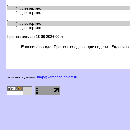
,
°, , , ветер м/с
°, , , ветер м/с
,
°, , , ветер м/с
°, , , ветер м/с
Прогноз сделан
18-06-2026 00 ч
Ендовино погода. Прогноз погоды на две недели - Ендовино
map@voronezh-oblast.ru
Написать редакции: