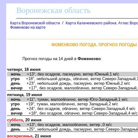
оронежская область
/
Карта Воронежской области
Карта Калачеевского района. Атлас Воро
Фоменково на карте
ФОМЕНКОВО ПОГОДА. ПРОГНОЗ ПОГОДЫ 
Прогноз погоды на 14 дней
Фоменково
:
четверг, 18 июня
ночь
+13°, без осадков, пасмурно, ветер Южный,1 м/с
утро
+18°, небольшой дождь, облачно, ветер Северо-Западный,1
день
+23°, небольшой дождь, пасмурно, ветер Южный,2 м/с
ечер
+17°, без осадков, малооблачно, ветер Северо-Западный,
пятница, 19 июня
ночь
+11°, туман, малооблачно, ветер Юго-Западный,1 м/с
утро
+19°, туман, малооблачно, ветер Западный,2 м/с
день
+24°, без осадков, облачно, ветер Северо-Западный,4 м/с
ечер
+18°, без осадков, облачно, ветер Северо-Западный,4 м/с
суббота
, 20 июня
ночь
+13°, без осадков, малооблачно, ветер ,0 м/с
день
+25°, небольшой дождь, пасмурно, ветер Северо-Западный
оскресенье
, 21 июня