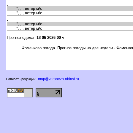
,
°, , , ветер м/с
°, , , ветер м/с
,
°, , , ветер м/с
°, , , ветер м/с
Прогноз сделан
18-06-2026 00 ч
Фоменково погода. Прогноз погоды на две недели - Фоменко
map@voronezh-oblast.ru
Написать редакции: