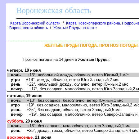
оронежская область
/
Карта Воронежской области
Карта Новохоперского района. Подробна
/
оронежская область
Желтые Пруды на карте
ЖЕЛТЫЕ ПРУДЫ ПОГОДА. ПРОГНОЗ ПОГОДЫ 
Прогноз погоды на 14 дней
Желтые Пруды
:
четверг, 18 июня
ночь
+13°, небольшой дождь, облачно, ветер Южный,1 м/с
утро
+18°, дождь, облачно, ветер Юго-Западный,2 м/с
день
+22°, небольшой дождь, облачно, ветер Южный,2 м/с
ечер
+17°, без осадков, малооблачно, ветер Юго-Западный,2 м
пятница, 19 июня
ночь
+13°, без осадков, безоблачно, ветер Южный,1 м/с
утро
+19°, без осадков, малооблачно, ветер Юго-Западный,2 м/
день
+25°, без осадков, облачно, ветер Западный,5 м/с
ечер
+19°, без осадков, малооблачно, ветер Северо-Западный,
суббота
, 20 июня
ночь
+16°, без осадков, малооблачно, ветер Западный,1 м/с
день
+25°, дождь, гроза, облачно, ветер Северо-Западный,4 м/с
оскресенье
, 21 июня