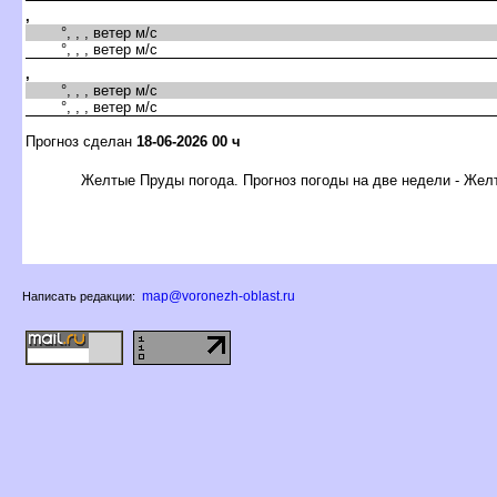
,
°, , , ветер м/с
°, , , ветер м/с
,
°, , , ветер м/с
°, , , ветер м/с
Прогноз сделан
18-06-2026 00 ч
Желтые Пруды погода. Прогноз погоды на две недели - Же
map@voronezh-oblast.ru
Написать редакции: