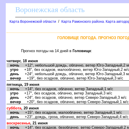
оронежская область
/
Карта Воронежской области
Карта Рамонского района. Карта автодо
ГОЛОВИЩЕ ПОГОДА. ПРОГНОЗ ПОГОД
Прогноз погоды на 14 дней
Головище
:
четверг, 18 июня
ночь
+12°, небольшой дождь, облачно, ветер Юго-Западный,2 м
утро
+18°, без осадков, малооблачно, ветер Юго-Западный,2 м/
день
+24°, небольшой дождь, облачно, ветер Юго-Западный,3 м
ечер
+19°, без осадков, облачно, ветер Юго-Западный,3 м/с
пятница, 19 июня
ночь
+14°, без осадков, облачно, ветер Западный,1 м/с
утро
+17°, без осадков, облачно, ветер Западный,3 м/с
день
+24°, без осадков, облачно, ветер Северо-Западный,3 м/с
ечер
+20°, без осадков, облачно, ветер Северо-Западный,1 м/с
суббота
, 20 июня
ночь
+15°, без осадков, малооблачно, ветер Западный,1 м/с
день
+23°, дождь, гроза, облачно, ветер Северо-Западный,4 м/с
оскресенье
, 21 июня
ночь
+14°, без осадков, безоблачно, ветер Северо-Западный,2 м