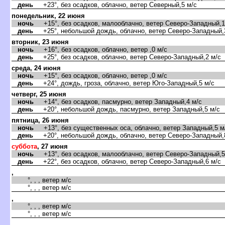
день
+23°, без осадков, облачно, ветер Северный,5 м/с
понедельник, 22 июня
ночь
+15°, без осадков, малооблачно, ветер Северо-Западный,1
день
+25°, небольшой дождь, облачно, ветер Северо-Западный,
торник, 23 июня
ночь
+16°, без осадков, облачно, ветер ,0 м/с
день
+25°, без осадков, облачно, ветер Северо-Западный,2 м/с
среда, 24 июня
ночь
+15°, без осадков, облачно, ветер ,0 м/с
день
+24°, дождь, гроза, облачно, ветер Юго-Западный,5 м/с
четверг, 25 июня
ночь
+14°, без осадков, пасмурно, ветер Западный,4 м/с
день
+20°, небольшой дождь, пасмурно, ветер Западный,5 м/с
пятница, 26 июня
ночь
+13°, без существенных оса, облачно, ветер Западный,5 м
день
+20°, небольшой дождь, облачно, ветер Северо-Западный,
суббота
, 27 июня
ночь
+13°, без осадков, малооблачно, ветер Северо-Западный,5
день
+22°, без осадков, облачно, ветер Северо-Западный,6 м/с
,
°, , , ветер м/с
°, , , ветер м/с
,
°, , , ветер м/с
°, , , ветер м/с
,