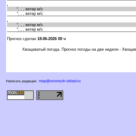
,
°, , , ветер м/с
°, , , ветер м/с
,
°, , , ветер м/с
°, , , ветер м/с
Прогноз сделан
18-06-2026 00 ч
Хвощеватый погода. Прогноз погоды на две недели - Хвоще
map@voronezh-oblast.ru
Написать редакции: