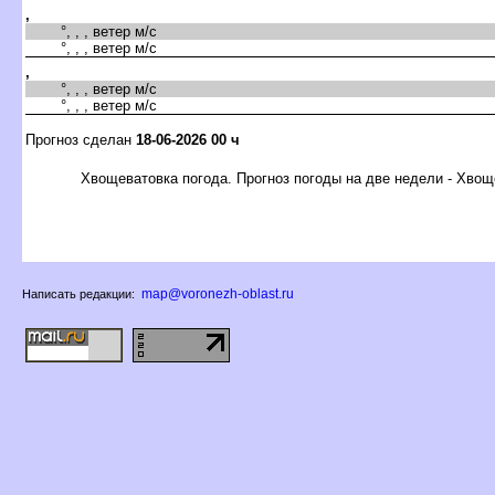
,
°, , , ветер м/с
°, , , ветер м/с
,
°, , , ветер м/с
°, , , ветер м/с
Прогноз сделан
18-06-2026 00 ч
Хвощеватовка погода. Прогноз погоды на две недели - Хвощ
map@voronezh-oblast.ru
Написать редакции: