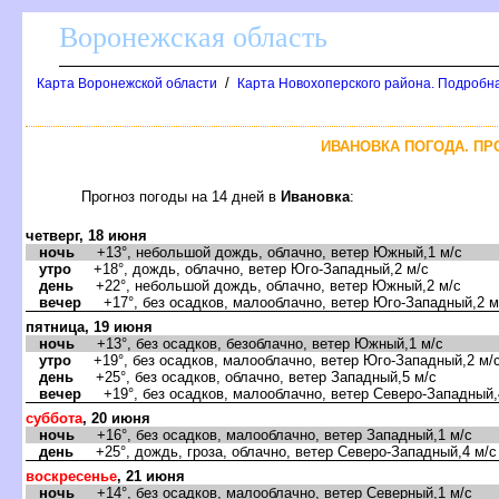
оронежская область
/
Карта Воронежской области
Карта Новохоперского района. Подробна
ИВАНОВКА ПОГОДА. ПР
Прогноз погоды на 14 дней
Ивановка
:
четверг, 18 июня
ночь
+13°, небольшой дождь, облачно, ветер Южный,1 м/с
утро
+18°, дождь, облачно, ветер Юго-Западный,2 м/с
день
+22°, небольшой дождь, облачно, ветер Южный,2 м/с
ечер
+17°, без осадков, малооблачно, ветер Юго-Западный,2 м
пятница, 19 июня
ночь
+13°, без осадков, безоблачно, ветер Южный,1 м/с
утро
+19°, без осадков, малооблачно, ветер Юго-Западный,2 м/
день
+25°, без осадков, облачно, ветер Западный,5 м/с
ечер
+19°, без осадков, малооблачно, ветер Северо-Западный,
суббота
, 20 июня
ночь
+16°, без осадков, малооблачно, ветер Западный,1 м/с
день
+25°, дождь, гроза, облачно, ветер Северо-Западный,4 м/с
оскресенье
, 21 июня
ночь
+14°, без осадков, малооблачно, ветер Северный,1 м/с