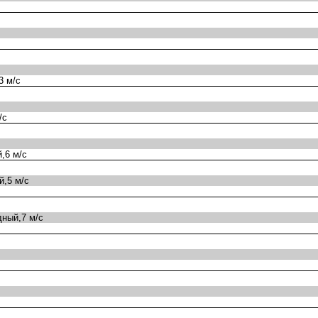
3 м/с
/с
,6 м/с
,5 м/с
ный,7 м/с