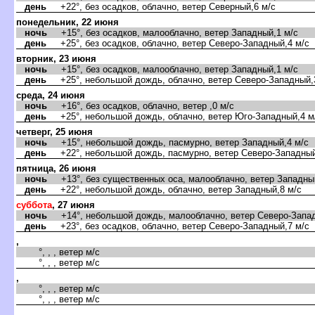
день
+22°, без осадков, облачно, ветер Северный,6 м/с
понедельник, 22 июня
ночь
+15°, без осадков, малооблачно, ветер Западный,1 м/с
день
+25°, без осадков, облачно, ветер Северо-Западный,4 м/с
торник, 23 июня
ночь
+15°, без осадков, малооблачно, ветер Западный,1 м/с
день
+25°, небольшой дождь, облачно, ветер Северо-Западный,
среда, 24 июня
ночь
+16°, без осадков, облачно, ветер ,0 м/с
день
+25°, небольшой дождь, облачно, ветер Юго-Западный,4 м
четверг, 25 июня
ночь
+15°, небольшой дождь, пасмурно, ветер Западный,4 м/с
день
+22°, небольшой дождь, пасмурно, ветер Северо-Западный
пятница, 26 июня
ночь
+13°, без существенных оса, малооблачно, ветер Западный
день
+22°, небольшой дождь, облачно, ветер Западный,8 м/с
суббота
, 27 июня
ночь
+14°, небольшой дождь, малооблачно, ветер Северо-Запад
день
+23°, без осадков, облачно, ветер Северо-Западный,7 м/с
,
°, , , ветер м/с
°, , , ветер м/с
,
°, , , ветер м/с
°, , , ветер м/с
,