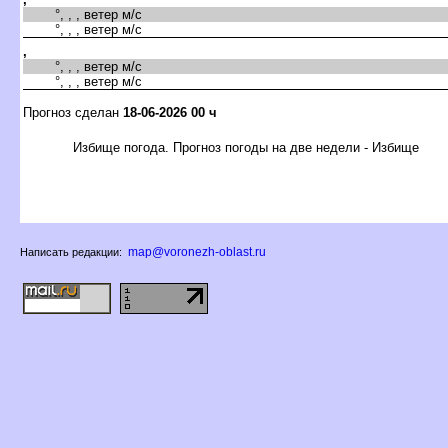
°, , , ветер м/с
°, , , ветер м/с
,
°, , , ветер м/с
°, , , ветер м/с
Прогноз сделан
18-06-2026 00 ч
Избище погода. Прогноз погоды на две недели - Избище
map@voronezh-oblast.ru
Написать редакции: