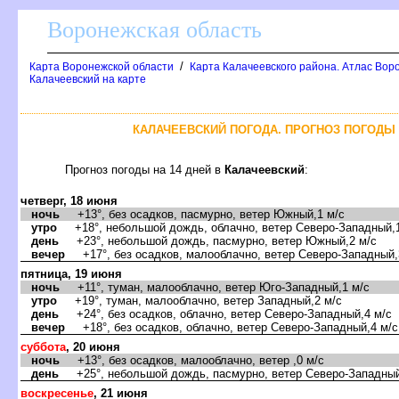
оронежская область
/
Карта Воронежской области
Карта Калачеевского района. Атлас Воро
Калачеевский на карте
КАЛАЧЕЕВСКИЙ ПОГОДА. ПРОГНОЗ ПОГОДЫ 
Прогноз погоды на 14 дней
Калачеевский
:
четверг, 18 июня
ночь
+13°, без осадков, пасмурно, ветер Южный,1 м/с
утро
+18°, небольшой дождь, облачно, ветер Северо-Западный,1
день
+23°, небольшой дождь, пасмурно, ветер Южный,2 м/с
ечер
+17°, без осадков, малооблачно, ветер Северо-Западный,
пятница, 19 июня
ночь
+11°, туман, малооблачно, ветер Юго-Западный,1 м/с
утро
+19°, туман, малооблачно, ветер Западный,2 м/с
день
+24°, без осадков, облачно, ветер Северо-Западный,4 м/с
ечер
+18°, без осадков, облачно, ветер Северо-Западный,4 м/с
суббота
, 20 июня
ночь
+13°, без осадков, малооблачно, ветер ,0 м/с
день
+25°, небольшой дождь, пасмурно, ветер Северо-Западный
оскресенье
, 21 июня