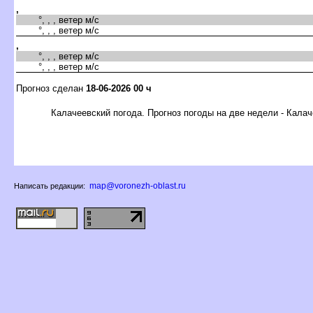
,
°, , , ветер м/с
°, , , ветер м/с
,
°, , , ветер м/с
°, , , ветер м/с
Прогноз сделан
18-06-2026 00 ч
Калачеевский погода. Прогноз погоды на две недели - Кала
map@voronezh-oblast.ru
Написать редакции: