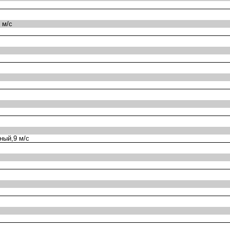
 м/с
ный,9 м/с