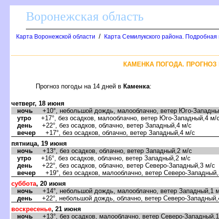
оронежская область
/
Карта Воронежской области
Карта Семилукского района. Подробная 
КАМЕНКА ПОГОДА. ПРОГНОЗ 
Прогноз погоды на 14 дней
Каменка
:
четверг, 18 июня
ночь
+10°, небольшой дождь, малооблачно, ветер Юго-Западный
утро
+17°, без осадков, малооблачно, ветер Юго-Западный,4 м/
день
+22°, без осадков, облачно, ветер Западный,4 м/с
ечер
+17°, без осадков, облачно, ветер Западный,4 м/с
пятница, 19 июня
ночь
+13°, без осадков, облачно, ветер Западный,2 м/с
утро
+16°, без осадков, облачно, ветер Западный,2 м/с
день
+22°, без осадков, облачно, ветер Северо-Западный,3 м/с
ечер
+19°, без осадков, малооблачно, ветер Северо-Западный,
суббота
, 20 июня
ночь
+14°, небольшой дождь, малооблачно, ветер Западный,1 м
день
+22°, небольшой дождь, облачно, ветер Северо-Западный,
оскресенье
, 21 июня
ночь
+13°, без осадков, малооблачно, ветер Северо-Западный,1