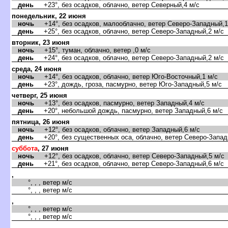
день
+23°, без осадков, облачно, ветер Северный,4 м/с
понедельник, 22 июня
ночь
+14°, без осадков, малооблачно, ветер Северо-Западный,1
день
+25°, без осадков, облачно, ветер Северо-Западный,2 м/с
торник, 23 июня
ночь
+15°, туман, облачно, ветер ,0 м/с
день
+24°, без осадков, облачно, ветер Северо-Западный,2 м/с
среда, 24 июня
ночь
+14°, без осадков, облачно, ветер Юго-Восточный,1 м/с
день
+23°, дождь, гроза, пасмурно, ветер Юго-Западный,5 м/с
четверг, 25 июня
ночь
+13°, без осадков, пасмурно, ветер Западный,4 м/с
день
+20°, небольшой дождь, пасмурно, ветер Западный,6 м/с
пятница, 26 июня
ночь
+12°, без осадков, облачно, ветер Западный,6 м/с
день
+20°, без существенных оса, облачно, ветер Северо-Запад
суббота
, 27 июня
ночь
+12°, без осадков, облачно, ветер Северо-Западный,5 м/с
день
+21°, без осадков, облачно, ветер Северо-Западный,6 м/с
,
°, , , ветер м/с
°, , , ветер м/с
,
°, , , ветер м/с
°, , , ветер м/с
,