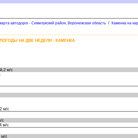
/
карта автодорог - Семилукский район, Воронежская область
Каменка на ка
ПОГОДЫ НА ДВЕ НЕДЕЛИ - КАМЕНКА
,2 м/с
с
2 м/с
/с
4 м/с
 м/с