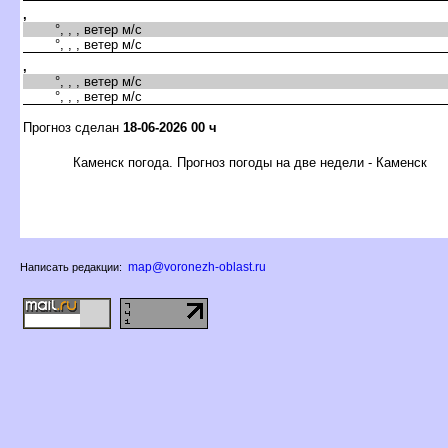
,
°, , , ветер м/с
°, , , ветер м/с
,
°, , , ветер м/с
°, , , ветер м/с
Прогноз сделан
18-06-2026 00 ч
Каменск погода. Прогноз погоды на две недели - Каменск
map@voronezh-oblast.ru
Написать редакции: