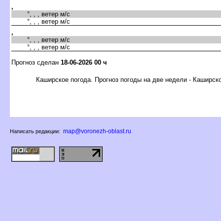
,
°, , , ветер м/с
°, , , ветер м/с
,
°, , , ветер м/с
°, , , ветер м/с
Прогноз сделан
18-06-2026 00 ч
Каширское погода. Прогноз погоды на две недели - Каширск
map@voronezh-oblast.ru
Написать редакции: