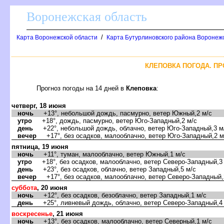
оронежская область
/
Карта Воронежской области
Карта Бутурлиновского района Воронежс
КЛЕПОВКА ПОГОДА. ПР
Прогноз погоды на 14 дней
Клеповка
:
четверг, 18 июня
ночь
+13°, небольшой дождь, пасмурно, ветер Южный,2 м/с
утро
+18°, дождь, пасмурно, ветер Юго-Западный,2 м/с
день
+22°, небольшой дождь, облачно, ветер Юго-Западный,3 м
ечер
+17°, без осадков, малооблачно, ветер Юго-Западный,2 м
пятница, 19 июня
ночь
+11°, туман, малооблачно, ветер Южный,1 м/с
утро
+18°, без осадков, малооблачно, ветер Северо-Западный,3
день
+23°, без осадков, облачно, ветер Западный,5 м/с
ечер
+17°, без осадков, малооблачно, ветер Северо-Западный,
суббота
, 20 июня
ночь
+12°, без осадков, безоблачно, ветер Западный,1 м/с
день
+25°, ливневый дождь, облачно, ветер Северо-Западный,4
оскресенье
, 21 июня
ночь
+13°, без осадков, малооблачно, ветер Северный,1 м/с