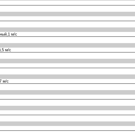
ный,1 м/с
,5 м/с
7 м/с