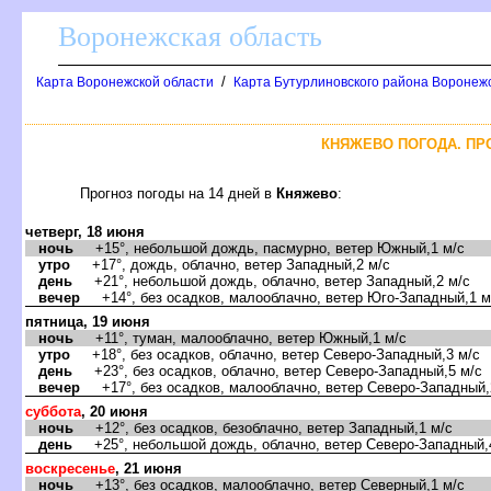
оронежская область
/
Карта Воронежской области
Карта Бутурлиновского района Воронежс
КНЯЖЕВО ПОГОДА. ПР
Прогноз погоды на 14 дней
Княжево
:
четверг, 18 июня
ночь
+15°, небольшой дождь, пасмурно, ветер Южный,1 м/с
утро
+17°, дождь, облачно, ветер Западный,2 м/с
день
+21°, небольшой дождь, облачно, ветер Западный,2 м/с
ечер
+14°, без осадков, малооблачно, ветер Юго-Западный,1 м
пятница, 19 июня
ночь
+11°, туман, малооблачно, ветер Южный,1 м/с
утро
+18°, без осадков, облачно, ветер Северо-Западный,3 м/с
день
+23°, без осадков, облачно, ветер Северо-Западный,5 м/с
ечер
+17°, без осадков, малооблачно, ветер Северо-Западный,
суббота
, 20 июня
ночь
+12°, без осадков, безоблачно, ветер Западный,1 м/с
день
+25°, небольшой дождь, облачно, ветер Северо-Западный,
оскресенье
, 21 июня
ночь
+13°, без осадков, малооблачно, ветер Северный,1 м/с