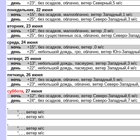
день
+23°, без осадков, облачно, ветер Северный,5 м/с
понедельник, 22 июня
ночь
+15°, без осадков, малооблачно, ветер Западный,1 м/с
день
+25°, без осадков, облачно, ветер Северо-Западный,3 м/с
торник, 23 июня
ночь
+14°, без осадков, малооблачно, ветер ,0 м/с
день
+25°, без существенных оса, облачно, ветер Северо-Запад
среда, 24 июня
ночь
+15°, без осадков, облачно, ветер ,0 м/с
день
+25°, небольшой дождь, гро, облачно, ветер Юго-Западный
четверг, 25 июня
ночь
+13°, небольшой дождь, пасмурно, ветер Западный,3 м/с
день
+22°, небольшой дождь, пасмурно, ветер Западный,4 м/с
пятница, 26 июня
ночь
+13°, без осадков, облачно, ветер Западный,5 м/с
день
+23°, небольшой дождь, облачно, ветер Северо-Западный,
суббота
, 27 июня
ночь
+12°, без осадков, облачно, ветер Северо-Западный,6 м/с
день
+24°, без осадков, облачно, ветер Северо-Западный,7 м/с
,
°, , , ветер м/с
°, , , ветер м/с
,
°, , , ветер м/с
°, , , ветер м/с
,